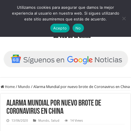
Utilizamos cookies para asegurar que damos la mejor
experiencia al usuario en nuestra web. Si sigues utilizando
este sitio asumiremos que estás de acuerdo.
Acepto
No
Home
/
Mundo
/
Alarma Mundial por nuevo brote de Coronavirus en China
Alarma Mundial por nuevo brote de
Coronavirus en China
13/06/2020
Mundo
,
Salud
14 Views