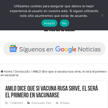
Utilizamos cookies para asegurar que damos la mejor
experiencia al usuario en nuestra web. Si sigues utilizando
este sitio asumiremos que estás de acuerdo.
Acepto
No
Home
/
Destacado
/
AMLO dice que si vacuna rusa sirve, el será el primero
en vacunarse
AMLO dice que si vacuna rusa sirve, el será
el primero en vacunarse
17/08/2020
Destacado
,
Pais
8 Views