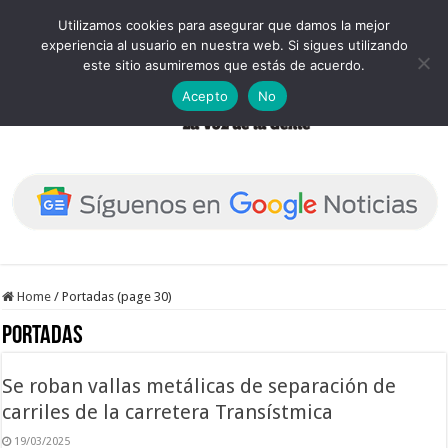
Utilizamos cookies para asegurar que damos la mejor
experiencia al usuario en nuestra web. Si sigues utilizando
este sitio asumiremos que estás de acuerdo.
Acepto
No
Home
/
Portadas (page 30)
Portadas
Se roban vallas metálicas de separación de
carriles de la carretera Transístmica
19/03/2025