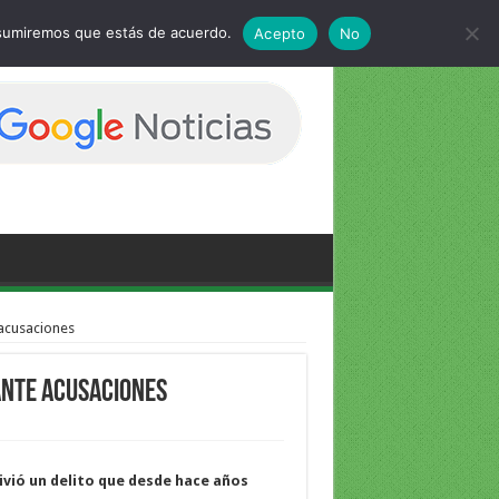
 asumiremos que estás de acuerdo.
Acepto
No
 acusaciones
ante acusaciones
ivió un delito que desde hace años