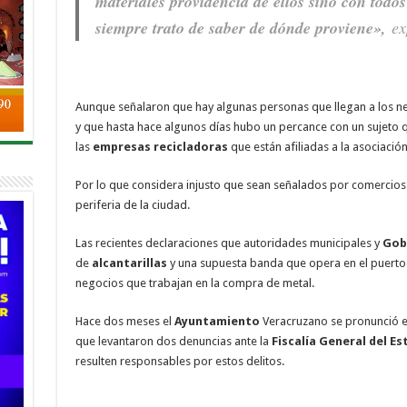
materiales providencia de ellos sino con todo
siempre trato de saber de dónde proviene»,
ex
Aunque señalaron que hay algunas personas que llegan a los neg
y que hasta hace algunos días hubo un percance con un sujeto 
las
empresas
recicladoras
que están afiliadas a la asociació
Por lo que considera injusto que sean señalados por comercios i
periferia de la ciudad.
Las recientes declaraciones que autoridades municipales y
Gob
de
alcantarillas
y una supuesta banda que opera en el puert
negocios que trabajan en la compra de metal.
Hace dos meses el
Ayuntamiento
Veracruzano se pronunció e
que levantaron dos denuncias ante la
Fiscalía General del E
resulten responsables por estos delitos.