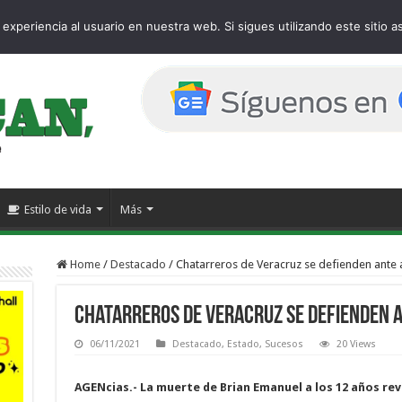
age
experiencia al usuario en nuestra web. Si sigues utilizando este sitio
Estilo de vida
Más
Home
/
Destacado
/
Chatarreros de Veracruz se defienden ante
Chatarreros de Veracruz se defienden 
06/11/2021
Destacado
,
Estado
,
Sucesos
20 Views
AGENcias.- La muerte de Brian Emanuel a los 12 años rev