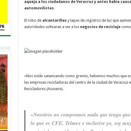
aqueja a los ciudadanos de Veracruz y antes había caus
automovilistas.
El robo de
alcantarillas
y tapas de registros de luz que aument
autoridades voltearan a ver a los
negocios de reciclaje
como u
«Nos están satanizando como gremio, habemos muchos que est
las empresas recicladoras del centro de la ciudad de Veracruz 
Recicladores (Asovere).
«Nosotros no compramos nada que tenga que ve
lo que es
CFE
, Telmex e inclusive yo, soy mu