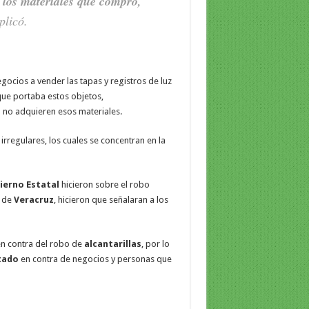
s los materiales que compro,
plicó.
ocios a vender las tapas y registros de luz
que portaba estos objetos,
n no adquieren esos materiales.
rregulares, los cuales se concentran en la
ierno Estatal
hicieron sobre el robo
o de
Veracruz
, hicieron que señalaran a los
n contra del robo de
alcantarillas
, por lo
stado
en contra de negocios y personas que