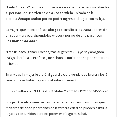
“
Lady 3 pesos
”, así fue como se le nombró a una mujer que ofendió
al personal de una
tienda de autoservicio
ubicada en la
alcaldía
Azcapotzalco
por no poder ingresar al lugar con su hija
.
La mujer, que mencionó ser
abogada
, insultó a los trabajadores de
un supermercado, diciéndoles «nacos» por no dejarla pasar con
una
menor de edad
.
“Eres un naco, ganas 3 pesos, trae al gerente (…) yo soy abogada,
traigo ahorita a la Profeco”, mencionó la mujer por no poder entrar a
la tienda.
En el video la mujer le pidió al guardia de la tienda que le diera los 5
pesos que ya había pagado del estacionamiento.
https://twitter.com/MrElDiablo8/status/1299182319224467456?s=20
Los
protocolos sanitarios
por el
coronavirus
mencionan que
menores de edad y personas de la tercera edad no pueden asistir a
lugares concurridos para no poner en riesgo su salud.