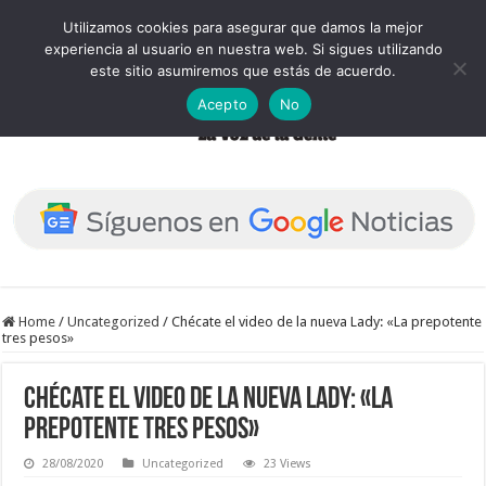
Utilizamos cookies para asegurar que damos la mejor
experiencia al usuario en nuestra web. Si sigues utilizando
este sitio asumiremos que estás de acuerdo.
Acepto
No
Home
/
Uncategorized
/
Chécate el video de la nueva Lady: «La prepotente
tres pesos»
Chécate el video de la nueva Lady: «La
prepotente tres pesos»
28/08/2020
Uncategorized
23 Views