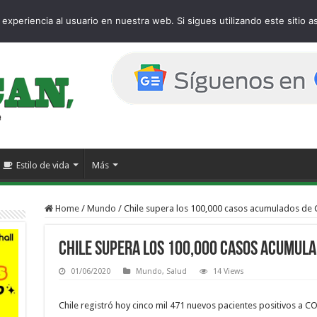
e
experiencia al usuario en nuestra web. Si sigues utilizando este sitio
Estilo de vida
Más
Home
/
Mundo
/
Chile supera los 100,000 casos acumulados de
Chile supera los 100,000 casos acumula
01/06/2020
Mundo
,
Salud
14 Views
Chile registró hoy cinco mil 471 nuevos pacientes positivos a C