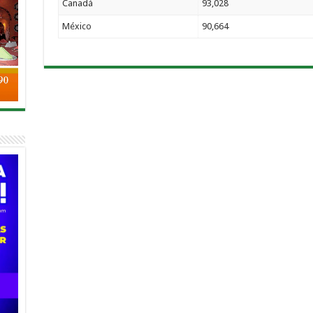
Canadá
93,028
México
90,664