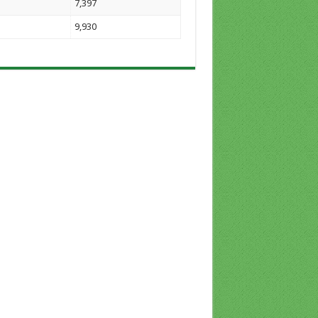
7,397
9,930