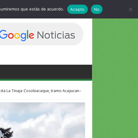
 asumiremos que estás de acuerdo.
Acepto
No
ista La Tinaja-Cosoleacaque, tramo Acayucan–