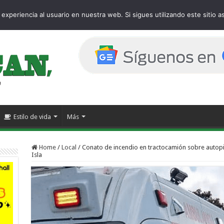
e
experiencia al usuario en nuestra web. Si sigues utilizando este sitio
Estilo de vida
Más
Home
/
Local
/
Conato de incendio en tractocamión sobre autop
Isla