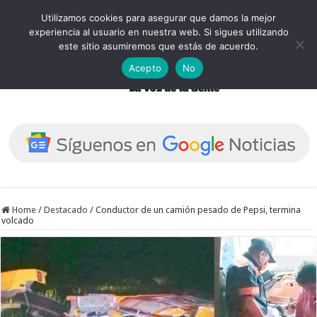
Utilizamos cookies para asegurar que damos la mejor
experiencia al usuario en nuestra web. Si sigues utilizando
este sitio asumiremos que estás de acuerdo.
Acepto
No
Home
/
Destacado
/
Conductor de un camión pesado de Pepsi, termina
volcado