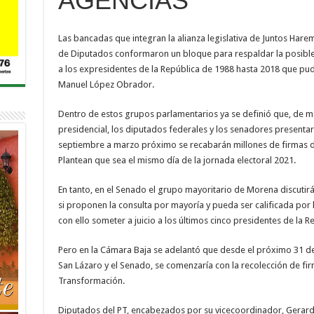
AGENCIAS
Las bancadas que integran la alianza legislativa de Juntos Ha
de Diputados conformaron un bloque para respaldar la posible s
a los expresidentes de la República de 1988 hasta 2018 que pudie
Manuel López Obrador.
Dentro de estos grupos parlamentarios ya se definió que, de man
presidencial, los diputados federales y los senadores presenta
septiembre a marzo próximo se recabarán millones de firmas d
Plantean que sea el mismo día de la jornada electoral 2021.
En tanto, en el Senado el grupo mayoritario de Morena discutir
si proponen la consulta por mayoría y pueda ser calificada por 
con ello someter a juicio a los últimos cinco presidentes de la R
Pero en la Cámara Baja se adelantó que desde el próximo 31 de
San Lázaro y el Senado, se comenzaría con la recolección de fir
Transformación.
Diputados del PT, encabezados por su vicecoordinador, Gerardo