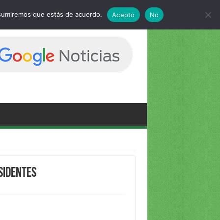
 asumiremos que estás de acuerdo.
Acepto
No
esidentes