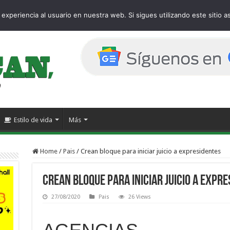
e
experiencia al usuario en nuestra web. Si sigues utilizando este sitio
Estilo de vida
Más
Home
/
Pais
/
Crean bloque para iniciar juicio a expresidentes
Crean bloque para iniciar juicio a expr
27/08/2020
Pais
26 Views