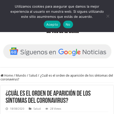
Utilizamos cookies para asegurar que damos la mejor
experiencia al usuario en nuestra web. Si sigues utilizando
este sitio asumiremos que estás de acuerdo.
Acepto
No
Home
/
Mundo
/
Salud
/
¿Cuál es el orden de aparición de los síntomas del
coronavirus?
¿Cuál es el orden de aparición de los
síntomas del coronavirus?
18/08/2020
Salud
28 Views