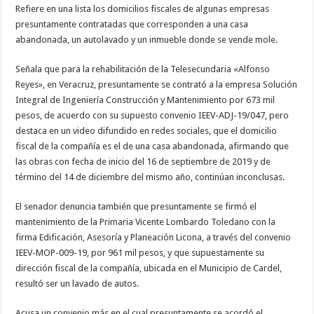
Refiere en una lista los domicilios fiscales de algunas empresas
presuntamente contratadas que corresponden a una casa
abandonada, un autolavado y un inmueble donde se vende mole.
Señala que para la rehabilitación de la Telesecundaria «Alfonso
Reyes», en Veracruz, presuntamente se contrató a la empresa Solución
Integral de Ingeniería Construcción y Mantenimiento por 673 mil
pesos, de acuerdo con su supuesto convenio IEEV-ADJ-19/047, pero
destaca en un video difundido en redes sociales, que el domicilio
fiscal de la compañía es el de una casa abandonada, afirmando que
las obras con fecha de inicio del 16 de septiembre de 2019 y de
término del 14 de diciembre del mismo año, continúan inconclusas.
El senador denuncia también que presuntamente se firmó el
mantenimiento de la Primaria Vicente Lombardo Toledano con la
firma Edificación, Asesoría y Planeación Licona, a través del convenio
IEEV-MOP-009-19, por 961 mil pesos, y que supuestamente su
dirección fiscal de la compañía, ubicada en el Municipio de Cardel,
resultó ser un lavado de autos.
Acusa un convenio más en el cual presuntamente se acordó el