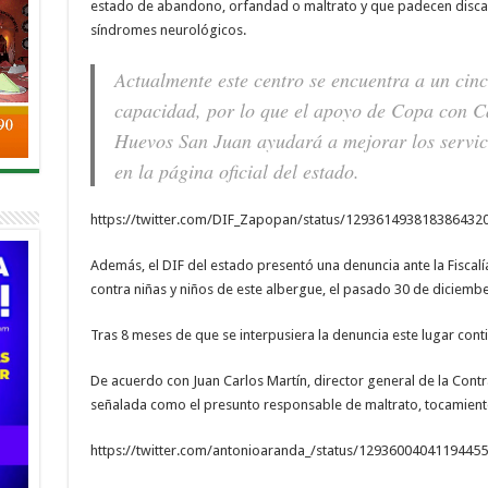
estado de abandono, orfandad o maltrato y que padecen discap
síndromes neurológicos.
Actualmente este centro se encuentra a un cinc
capacidad, por lo que el apoyo de Copa con Ca
Huevos San Juan ayudará a mejorar los servici
en la página oficial del estado.
https://twitter.com/DIF_Zapopan/status/129361493818386432
Además, el DIF del estado presentó una denuncia ante la Fiscalí
contra niñas y niños de este albergue, el pasado 30 de diciemb
Tras 8 meses de que se interpusiera la denuncia este lugar conti
De acuerdo con Juan Carlos Martín, director general de la Contr
señalada como el presunto responsable de maltrato, tocamient
https://twitter.com/antonioaranda_/status/1293600404119445