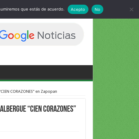
 asumiremos que estás de acuerdo.
Acepto
No
ue “CIEN CORAZONES” en Zapopan
n albergue “CIEN CORAZONES”