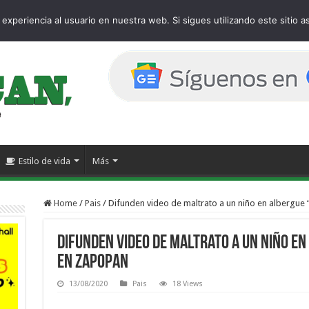
e
experiencia al usuario en nuestra web. Si sigues utilizando este sitio
Estilo de vida
Más
Home
/
Pais
/
Difunden video de maltrato a un niño en alberg
Difunden video de maltrato a un niño e
en Zapopan
13/08/2020
Pais
18 Views