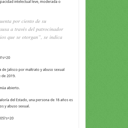
acidad intelectual leve, moderada o
uenta por ciento de su
usa a través del patrocinador
os que se otorgan”, se indica
0?s=20
a de Jalisco por maltrato y abuso sexual
e de 2019.
núa abierto.
aloría del Estado, una persona de 18 años es
os y abuso sexual.
505?s=20