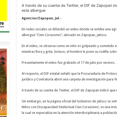
A través de su cuenta de Twitter, el DIF de Zapopan i
este albergue
Agencias/Zapopan, Jal.-
En redes sociales se difundió un video donde se exhibe una agr
albergue “Cien Corazones”, ubicado en Zapopan, Jalisco.
En el video, se observa como un niño es golpeado y sometido en
mientras llora y grita. Incluso, el hombre le pone su rodilla sob
Presuntamente el video fue grabado el 17 de julio por vecinos.
Al respecto, el DIF estatal señaló que la Procuraduría de Prote
Jurídico y Contraloría abrió una carpeta de investigación para f
A través de su cuenta de Twitter, el DIF de Zapopan indicó que
Sin embargo, en la página oficial del Gobierno de Jalisco se señ
Niños con Discapacidad Intelectual Cien Corazones’, es una inst
la cual se especializa en la atención interdisciplinaria a poblaci