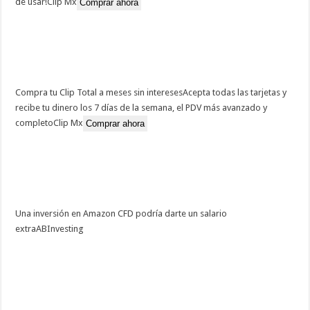
de usar!
Clip Mx
Comprar ahora
Compra tu Clip Total a meses sin intereses
Acepta todas las tarjetas y
recibe tu dinero los 7 días de la semana, el PDV más avanzado y
completo
Clip Mx
Comprar ahora
Una inversión en Amazon CFD podría darte un salario
extra
ABInvesting