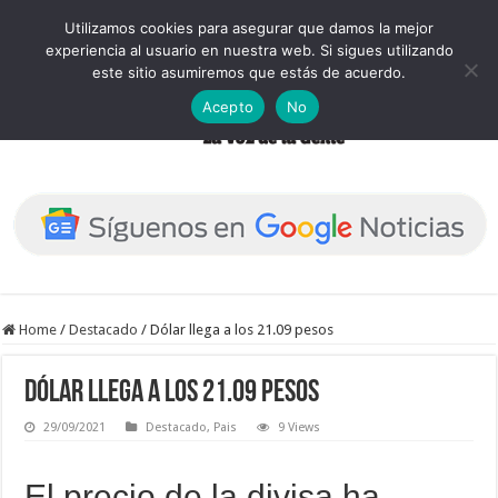
Utilizamos cookies para asegurar que damos la mejor
experiencia al usuario en nuestra web. Si sigues utilizando
este sitio asumiremos que estás de acuerdo.
Acepto
No
Home
/
Destacado
/
Dólar llega a los 21.09 pesos
Dólar llega a los 21.09 pesos
29/09/2021
Destacado
,
Pais
9 Views
El precio de la divisa ha