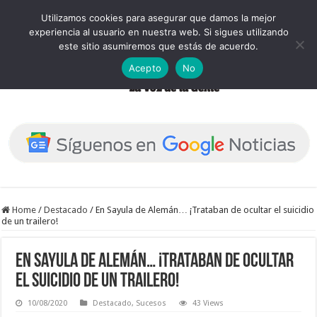
Utilizamos cookies para asegurar que damos la mejor
experiencia al usuario en nuestra web. Si sigues utilizando
este sitio asumiremos que estás de acuerdo.
Acepto
No
Home
/
Destacado
/
En Sayula de Alemán… ¡Trataban de ocultar el suicidio
de un trailero!
En Sayula de Alemán… ¡Trataban de ocultar
el suicidio de un trailero!
10/08/2020
Destacado
,
Sucesos
43 Views