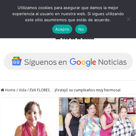
Utilizamos cookies para asegurar que damos la mejor
experiencia al usuario en nuestra web. Si sigues utilizando
este sitio asumiremos que estás de acuerdo.
Acepto
No
Home
/
Vida
/
EVA FLORES… ¡Festejó su cumpleaños muy hermosa!