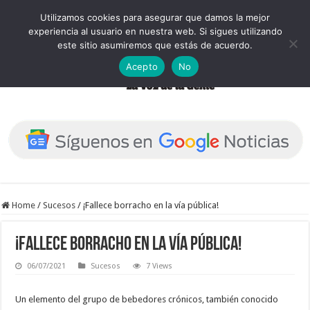
Utilizamos cookies para asegurar que damos la mejor
experiencia al usuario en nuestra web. Si sigues utilizando
este sitio asumiremos que estás de acuerdo.
Acepto
No
Home
/
Sucesos
/
¡Fallece borracho en la vía pública!
¡Fallece borracho en la vía pública!
06/07/2021
Sucesos
7 Views
Un elemento del grupo de bebedores crónicos, también conocido