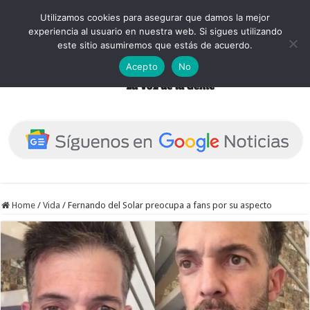
Utilizamos cookies para asegurar que damos la mejor
experiencia al usuario en nuestra web. Si sigues utilizando
este sitio asumiremos que estás de acuerdo.
Acepto
No
Home
/
Vida
/
Fernando del Solar preocupa a fans por su aspecto