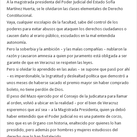
A la magistrada presidenta del Poder Judicial del Estado Sofía
Martínez Huerta, se le olvidaron las clases elementales de Derecho
Constitucional.
Vaya, cualquier escolapio de la facultad, sabe del control de los
poderes para evitar abusos que ataquen los derechos ciudadanos o
causen daño al erario público, escudados en la mal entendida
autonomía.
Pero la soberbia y la ambición – y las malas compañías – nublaron la
razón y causaron amnesia a quien por juramento está obligada a ser
garante de que en Veracruz se respeten las leyes.
Pero si olvidar lo aprendido en las aulas – se supone que pasó por ahí
– es imperdonable, la Ingratitud y deslealtad política que demostró a
unos meses de haberse sacado el premio mayor sin haber comprado
boleto, no tiene perdón de Dios.
El peso del Mazo ejercido por el Consejo de la Judicatura para llamar
al orden, volvió a ubicar en la realidad – por el bien de Veracruz
esperemos que así sea – a la Magistrada Presidenta, quien ya debió
haber entendido que el Poder Judicial no es una patente de corzo,
sino que es un órgano con historia, enaltecido por quienes lo han
presidido, pero además por hombres y mujeres estudiosos del
derecho que lo han fortalecido.