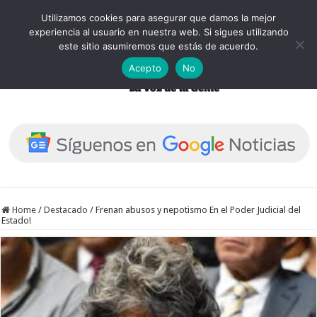
Utilizamos cookies para asegurar que damos la mejor
experiencia al usuario en nuestra web. Si sigues utilizando
este sitio asumiremos que estás de acuerdo.
Acepto
No
Home
/
Destacado
/
Frenan abusos y nepotismo En el Poder Judicial del
Estado!