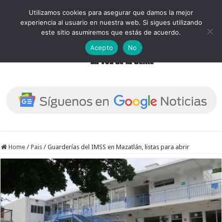
Utilizamos cookies para asegurar que damos la mejor
experiencia al usuario en nuestra web. Si sigues utilizando
este sitio asumiremos que estás de acuerdo.
Acepto
No
Home
/
Pais
/
Guarderías del IMSS en Mazatlán, listas para abrir