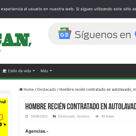
age
experiencia al usuario en nuestra web. Si sigues utilizando este sitio
Estilo de vida
Más
Home
/
Destacado
/
Hombre recién contratado en autolavado, m
Hombre recién contratado en autolava
18/06/2020
Destacado
,
Sucesos
40 Views
Agencias.-