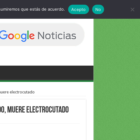
 asumiremos que estás de acuerdo.
Acepto
No
uere electrocutado
do, muere electrocutado