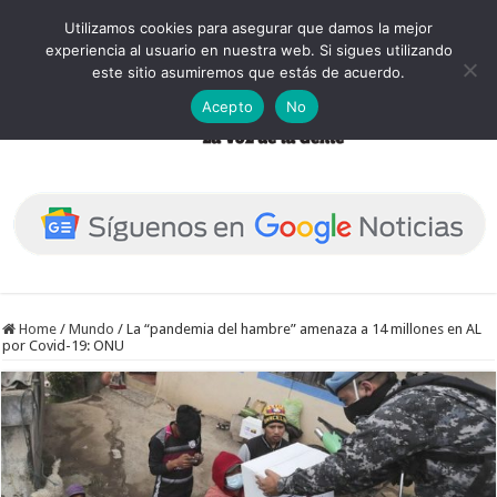
Utilizamos cookies para asegurar que damos la mejor
experiencia al usuario en nuestra web. Si sigues utilizando
este sitio asumiremos que estás de acuerdo.
Acepto
No
Home
/
Mundo
/
La “pandemia del hambre” amenaza a 14 millones en AL
por Covid-19: ONU