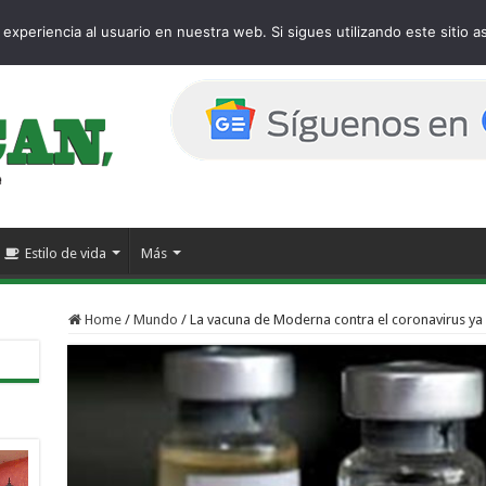
age
experiencia al usuario en nuestra web. Si sigues utilizando este sitio
Estilo de vida
Más
Home
/
Mundo
/
La vacuna de Moderna contra el coronavirus ya 