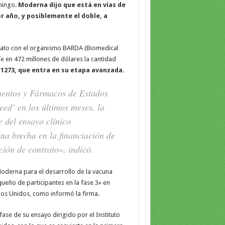
mingo.
Moderna dijo que está en vías de
r año, y posiblemente el doble, a
rato con el organismo BARDA (Biomedical
 en 472 millones de dólares la cantidad
-1273, que entra en su etapa avanzada.
imentos y Fármacos de Estados
ed’ en los últimos meses, la
 del ensayo clínico
na brecha en la financiación de
ión de contrato», indicó.
Moderna para el desarrollo de la vacuna
eño de participantes en la fase 3» en
dos Unidos, como informó la firma.
ase de su ensayo dirigido por el Instituto