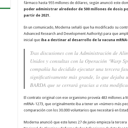
fármaco hasta 955 millones de dólares, según anunció este do
poder administrar alrededor de 500 millones de dosis po
partir de 2021.
En un comunicado, Moderna señaló que ha modificado su cont
Advanced Research and Development Authority) para que amplíe
inicial que
iba a destinar al desarrollo de la vacuna mRNA
Tras discusiones con la Administración de Al
Unidos y consultas con la Operación ‘Warp Spe
compañía ha decidido ejecutar una tercera fase
significativamente más grande, lo que dejaba u
BARDA que se cerrará gracias a esta modificac
El contrato original con ese organismo proveía 483 millones a 
mRNA-1273, que originalmente iba a tener un «número más pequ
comparación con los 30.000 voluntarios que necesitará en Esta
Moderna anunció que este lunes 27 de junio empieza la tercera f