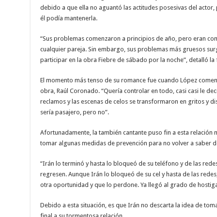
debido a que ella no aguantó las actitudes posesivas del actor, 
él podía mantenerla.
“Sus problemas comenzaron a principios de año, pero eran c
cualquier pareja. Sin embargo, sus problemas más gruesos surgi
participar en la obra Fiebre de sábado por la noche”, detalló la 
El momento más tenso de su romance fue cuando López comenzó
obra, Raúl Coronado. “Quería controlar en todo, casi casi le d
reclamos y las escenas de celos se transformaron en gritos y 
sería pasajero, pero no”.
Afortunadamente, la también cantante puso fin a esta relación
tomar algunas medidas de prevención para no volver a saber de
“Irán lo terminó y hasta lo bloqueó de su teléfono y de las rede
regresen. Aunque Irán lo bloqueó de su cel y hasta de las redes
otra oportunidad y que lo perdone. Ya llegó al grado de hostiga
Debido a esta situación, es que Irán no descarta la idea de to
final a su tormentosa relación.