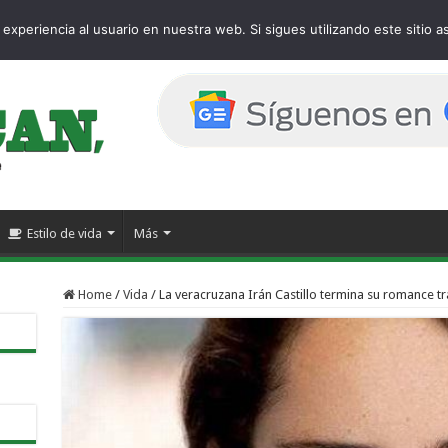
age
experiencia al usuario en nuestra web. Si sigues utilizando este sitio
Estilo de vida
Más
Home
/
Vida
/
La veracruzana Irán Castillo termina su romance tra