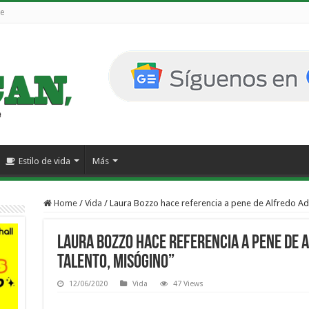
e
Estilo de vida
Más
Home
/
Vida
/
Laura Bozzo hace referencia a pene de Alfredo Ad
Laura Bozzo hace referencia a pene de A
talento, misógino”
12/06/2020
Vida
47 Views