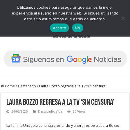
Utilizamos cookies para asegurar que damos la mejor
experiencia al usuario en nuestra web. Si sigues utilizando
este sitio asumiremos que estás de acuerdo.
Acepto
No
Home
/
Destacado
/
Laura Bozzo regresa a la TV ‘sin censura’
Laura Bozzo regresa a la TV ‘sin censura’
24/06/2020
Destacado
,
Vida
20 Views
La familia Unicable continúa creciendo y ahora recibe a Laura Bozzo