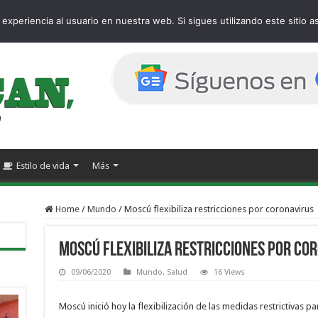
age
experiencia al usuario en nuestra web. Si sigues utilizando este sitio
Estilo de vida
Más
Home
/
Mundo
/
Moscú flexibiliza restricciones por coronavirus
Moscú flexibiliza restricciones por co
09/06/2020
Mundo
,
Salud
16 Views
Moscú inició hoy la flexibilización de las medidas restrictivas p