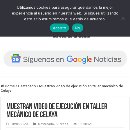
Utilizamos cookies para asegurar que damos la mejor
experiencia al usuario en nuestra web. Si sigues utilizando
este sitio asumiremos que estás de acuerdo.
Acepto
No
Home
/
Destacado
/
Muestran video de ejecución en taller mecánico de
Celaya
Muestran video de ejecución en taller
mecánico de Celaya
10/06/2020
Destacado
,
Sucesos
33 Views