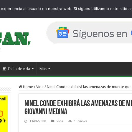
 page
experiencia al usuario en nuestra web. Si sigues utilizando este sitio
Estilo de vida
Más
Home
/
Vida
/
Ninel Conde exhibirá las amenazas de muerte que
Ninel Conde exhibirá las amenazas de mu
Giovanni Medina
13/06/2020
Vida
13 Views