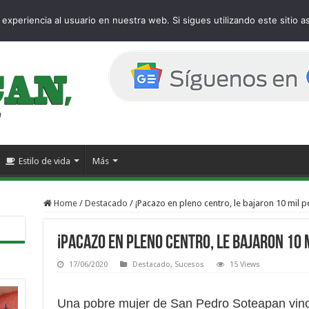
age
experiencia al usuario en nuestra web. Si sigues utilizando este sitio
Estilo de vida
Más
Home
/
Destacado
/
¡Pacazo en pleno centro, le bajaron 10 mil p
¡Pacazo en pleno centro, le bajaron 10 
17/06/2020
Destacado
,
Sucesos
15 Views
Una pobre mujer de San Pedro Soteapan vino 