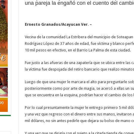
una pareja la engañó con el cuento del cambi
Ernesto Granados/Acayucan Ver. –
Vecina de la comunidad La Estribera del municipio de Soteapan 
Rodríguez López de 37 años de edad, fue víctima y blanco perf
10 mil pesos en efectivo, en el Barrio La Palma de esta ciudad.
Fue justo a las afueras de una zapatería que se ubica entre la
la víctima fue despojada del retiro bancario que realizo minutos
Luego de que una mujer le marcara el alto para preguntarle so
posteriormente como por arte de magia, se acercó a ellas un su
que se encuentra en la esquina, podrían hacer el cambio de los b
Por lo cual presuntamente la mujer le entrego primero 5 mil dól
y una vez que regreso con el dinero entre sus manos, invitaron a
mil dólares, no sin antes pedirle que dejara su bolso de mano 
Y una vez que se dirigía con el sujeto a la citada tienda de conv