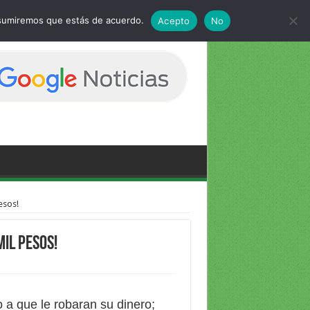
 asumiremos que estás de acuerdo.
Acepto
No
esos!
mil pesos!
a que le robaran su dinero;