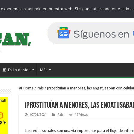
age
experiencia al usuario en nuestra web. Si sigues utilizando este sitio
Estilo de vida
Más
Home
/
Pais
/
¡Prostituían a menores, las engatusaban con celula
¡Prostituían a menores, las engatusaba
07/01/2021
Pais
12 Views
Las redes sociales son una vía importante para el flujo de infor