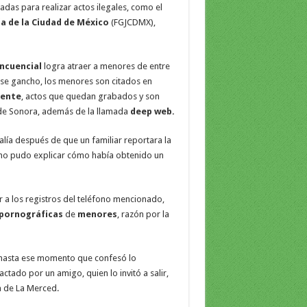
adas para realizar actos ilegales, como el
ia de la Ciudad de México
(FGJCDMX),
incuencial
logra atraer a menores de entre
ese gancho, los menores son citados en
ente
, actos que quedan grabados y son
de Sonora, además de la llamada
deep web.
calía después de que un familiar reportara la
r no pudo explicar cómo había obtenido un
r a los registros del teléfono mencionado,
 pornográficas
de
menores
, razón por la
e hasta ese momento que confesó lo
ado por un amigo, quien lo invitó a salir,
a de La Merced.