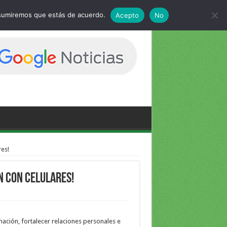
 asumiremos que estás de acuerdo.
Acepto
No
res!
n con celulares!
mación, fortalecer relaciones personales e