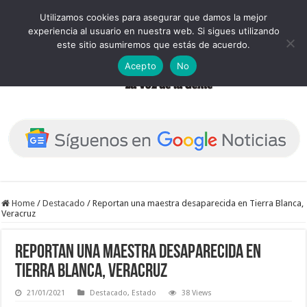
Utilizamos cookies para asegurar que damos la mejor
experiencia al usuario en nuestra web. Si sigues utilizando
este sitio asumiremos que estás de acuerdo.
Acepto
No
Home
/
Destacado
/
Reportan una maestra desaparecida en Tierra Blanca,
Veracruz
Reportan una maestra desaparecida en
Tierra Blanca, Veracruz
21/01/2021
Destacado
,
Estado
38 Views