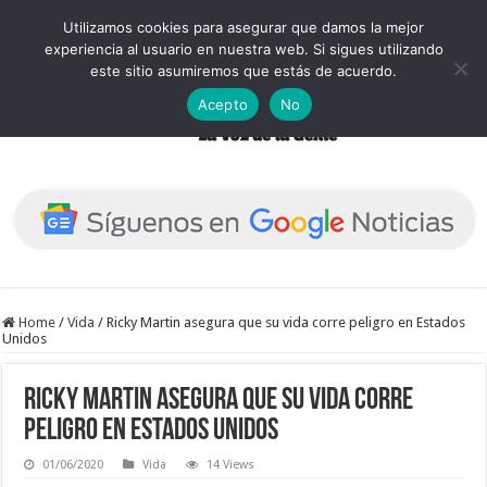
Utilizamos cookies para asegurar que damos la mejor
experiencia al usuario en nuestra web. Si sigues utilizando
este sitio asumiremos que estás de acuerdo.
Acepto
No
Home
/
Vida
/
Ricky Martin asegura que su vida corre peligro en Estados
Unidos
Ricky Martin asegura que su vida corre
peligro en Estados Unidos
01/06/2020
Vida
14 Views