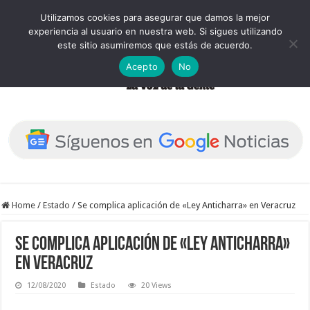
Utilizamos cookies para asegurar que damos la mejor
experiencia al usuario en nuestra web. Si sigues utilizando
este sitio asumiremos que estás de acuerdo.
Acepto
No
Home
/
Estado
/
Se complica aplicación de «Ley Anticharra» en Veracruz
Se complica aplicación de «Ley Anticharra»
en Veracruz
12/08/2020
Estado
20 Views