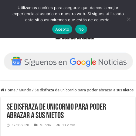
Utilizamos cookies para asegurar que damos la mejor
experiencia al usuario en nuestra web. Si sigues utilizando
este sitio asumiremos que estás de acuerdo.
Acepto
No
Home
/
Mundo
/
Se disfraza de unicornio para poder abrazar a sus nietos
Se disfraza de unicornio para poder
abrazar a sus nietos
12/06/2020
Mundo
13 Views