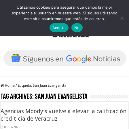
Utilizamos cookies para asegurar que damos la mejor
experiencia al usuario en nuestra web. Si sigues utilizando
este sitio asumiremos que estás de acuerdo.
Acepto
No
Home
/
Etiqueta:
San Juan Evangelista
Tag Archives:
San Juan Evangelista
Agencias Moody’s vuelve a elevar la calificación
crediticia de Veracruz
03/07/2026