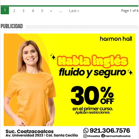
1
2
3
4
5
»
...
Last »
Page 1 of 6
PUBLICIDAD