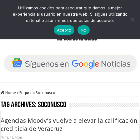
Utilizamos cookies para asegurar que damos la mejor
experiencia al usuario en nuestra web. Si sigues utilizando
este sitio asumiremos que estás de acuerdo.
Acepto
No
Home
/
Etiqueta:
Soconusco
Tag Archives:
Soconusco
Agencias Moody’s vuelve a elevar la calificación
crediticia de Veracruz
03/07/2026