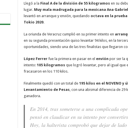
Llegó a la
Final A de la división de 55 kilogramos
en su debu
lugar.
Muy mala madrugada para la mexicana Ana Gabrie
levantó en arranque y envión, quedando
octava en la prueba 
Tokio 2020
.
La oriunda de Veracruz cumplió en su primer intento en
arranq
en su segunda presentación quiso levantar 94 kilos, en la terce
oportunidades, siendo una de las tres finalistas que llegaron c
López Ferrer
fue la primera en pasar en el
envión
por ser la
intento:
105 kilogramos
que logró levantar, pero al igual que
fracasaron en los 110 kilos.
Finalmente quedó con un total de
195 kilos en el NOVENO y ú
Levantamiento de Pesas
, con una abismal diferencia de 29 
ganadora.
En 2014, tras someterse a una complicada oper
pensó en claudicar en su intento por convertir
Hoy, la halterista comprobó que dejar de lado l