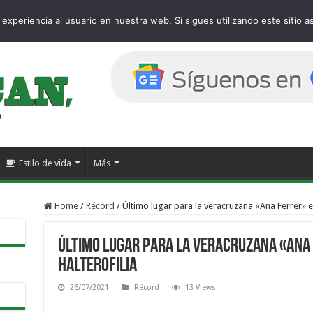
e
experiencia al usuario en nuestra web. Si sigues utilizando este sitio
Estilo de vida
Más
Home
/
Récord
/
Último lugar para la veracruzana «Ana Ferrer» en
Último lugar para la veracruzana «Ana 
Halterofilia
26/07/2021
Récord
13 Views