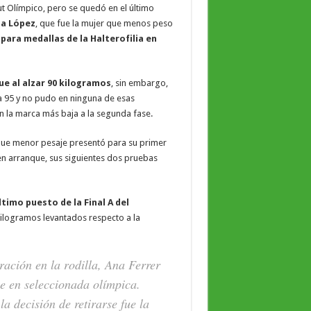
t Olímpico, pero se quedó en el último
la López
, que fue la mujer que menos peso
para medallas de la Halterofilia en
ue al alzar 90 kilogramos
, sin embargo,
ra 95 y no pudo en ninguna de esas
on la marca más baja a la segunda fase.
 que menor pesaje presentó para su primer
 en arranque, sus siguientes dos pruebas
ltimo puesto de la Final A del
kilogramos levantados respecto a la
ación en la rodilla, Ana Ferrer
se en seleccionada olímpica.
a decisión de retirarse fue la