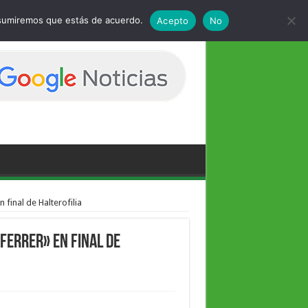
 asumiremos que estás de acuerdo.
Acepto
No
 final de Halterofilia
Ferrer» en final de