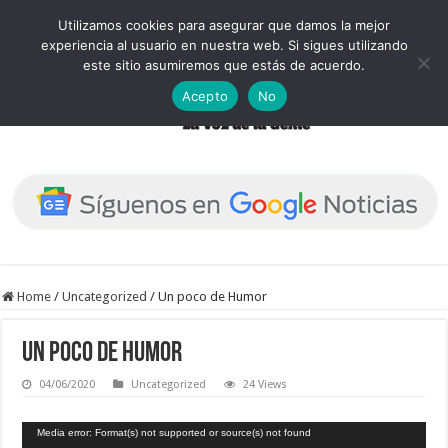
Utilizamos cookies para asegurar que damos la mejor
experiencia al usuario en nuestra web. Si sigues utilizando
este sitio asumiremos que estás de acuerdo.
Acepto
No
Home
/
Uncategorized
/
Un poco de Humor
Un poco de Humor
04/06/2020
Uncategorized
24 Views
Reproductor
Media error: Format(s) not supported or source(s) not found