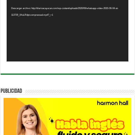
de
vídeo
Descargar archivo: http://diarioacayucan.com/wp-content/uploads/2020/06/whatsapp-video-2020-06-04-at-
113729_1NuLRdpt.compressed.mp4?_=1
PUBLICIDAD