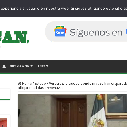
age
experiencia al usuario en nuestra web. Si sigues utilizando este sitio
Estilo de vida
Más
Home
/
Estado
/
Veracruz, la ciudad donde más se han dispara
aflojar medidas preventivas