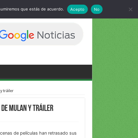
 asumiremos que estás de acuerdo.
Acepto
No
 tráiler
 de Mulan y tráiler
cenas de películas han retrasado sus