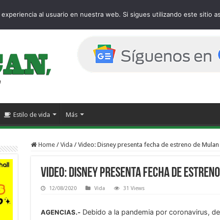
age
experiencia al usuario en nuestra web. Si sigues utilizando este sitio
Estilo de vida
Más
Home
/
Vida
/
Video: Disney presenta fecha de estreno de Mulan y
Video: Disney presenta fecha de estreno
12/08/2020
Vida
31 Views
Debido a la pandemia por coronavirus, de
AGENCIAS.-