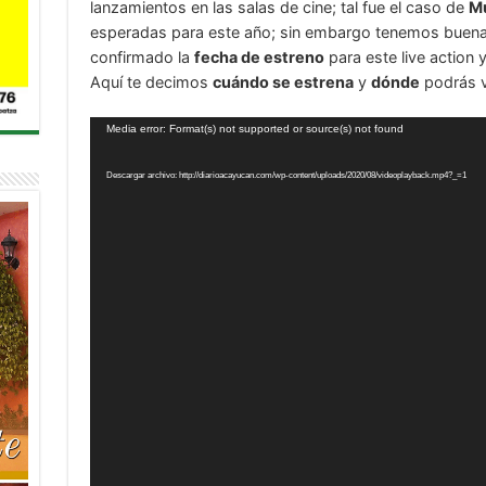
lanzamientos en las salas de cine; tal fue el caso de
M
esperadas para este año; sin embargo tenemos buena
confirmado la
fecha de estreno
para este live action
Aquí te decimos
cuándo se estrena
y
dónde
podrás v
Reproductor
Media error: Format(s) not supported or source(s) not found
de
vídeo
Descargar archivo: http://diarioacayucan.com/wp-content/uploads/2020/08/videoplayback.mp4?_=1