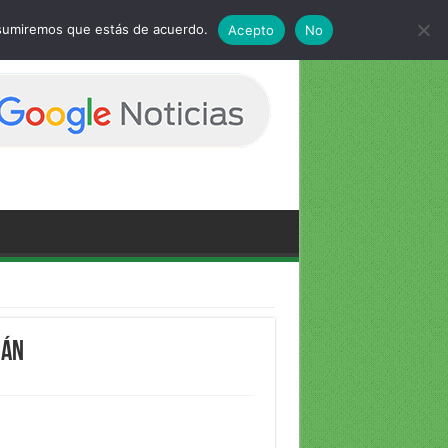
 asumiremos que estás de acuerdo.
Acepto
No
cán