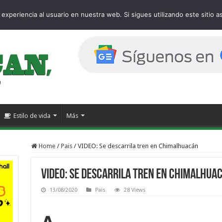
e
experiencia al usuario en nuestra web. Si sigues utilizando este sitio
Estilo de vida
Más
Home
/
Pais
/
VIDEO: Se descarrila tren en Chimalhuacán
VIDEO: Se descarrila tren en Chimalhua
13/08/2020
Pais
28 Views