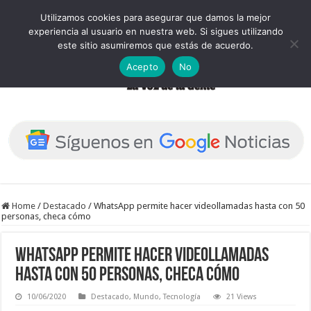
Utilizamos cookies para asegurar que damos la mejor
experiencia al usuario en nuestra web. Si sigues utilizando
este sitio asumiremos que estás de acuerdo.
Acepto
No
Home
/
Destacado
/
WhatsApp permite hacer videollamadas hasta con 50
personas, checa cómo
WhatsApp permite hacer videollamadas
hasta con 50 personas, checa cómo
10/06/2020
Destacado
,
Mundo
,
Tecnología
21 Views