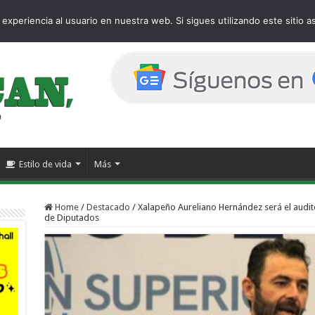
 page
experiencia al usuario en nuestra web. Si sigues utilizando este sitio
Estilo de vida
Más
Home
/
Destacado
/
Xalapeño Aureliano Hernández será el audit
de Diputados