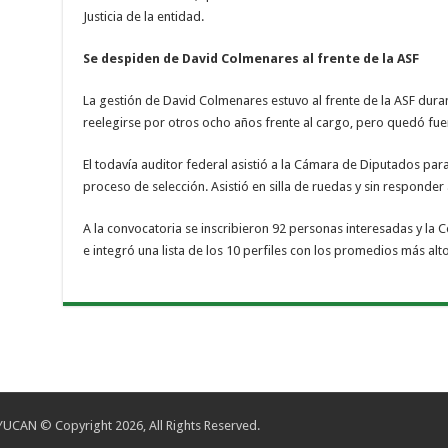
Justicia de la entidad.
Se despiden de David Colmenares al frente de la ASF
La gestión de David Colmenares estuvo al frente de la ASF dura
reelegirse por otros ocho años frente al cargo, pero quedó fuer
El todavía auditor federal asistió a la Cámara de Diputados para
proceso de selección. Asistió en silla de ruedas y sin responder
A la convocatoria se inscribieron 92 personas interesadas y la C
e integró una lista de los 10 perfiles con los promedios más al
CAN © Copyright 2026, All Rights Reserved.