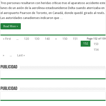
Tres personas resultaron con heridas críticas tras el aparatoso accidente este
lunes de un avión de la aerolínea estadounidense Delta cuando aterrizaba en
el aeropuerto Pearson de Toronto, en Canadá, donde quedó girado al revés.
Las autoridades canadienses indicaron que …
Read More »
« First
...
120
130
140
«
150
151
Page 152 of 159
152
153
154
»
...
Last »
PUBLICIDAD
PUBLICIDAD