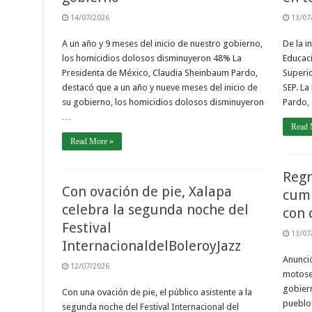
14/07/2026
13/07
A un año y 9 meses del inicio de nuestro gobierno,
De la i
los homicidios dolosos disminuyeron 48% La
Educaci
Presidenta de México, Claudia Sheinbaum Pardo,
Superio
destacó que a un año y nueve meses del inicio de
SEP. La
su gobierno, los homicidios dolosos disminuyeron
Pardo,
…
Read 
Read More »
Regr
Con ovación de pie, Xalapa
cump
celebra la segunda noche del
con 
Festival
13/07
InternacionaldelBoleroyJazz
Anunció
12/07/2026
motose
gobier
Con una ovación de pie, el público asistente a la
pueblos
segunda noche del Festival Internacional del