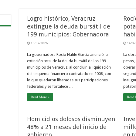
Logro histórico, Veracruz
Rocí
extingue la deuda bursátil de
pota
199 municipios: Gobernadora
habi
15/07/2026
14/07
La gobernadora Rocío Nahle García anunció la
La obra
extinción total de la deuda bursátil de los 199
pesos, 
municipios de Veracruz, al concluir la liquidación
operar 
del esquema financiero contratado en 2008, con
segund
lo que quedaron liberadas sus participaciones
inaugur
federales y se fortalece …
potabi
Read More »
Read 
Homicidios dolosos disminuyen
Inve
48% a 21 meses del inicio de
mill
gobierno
en t