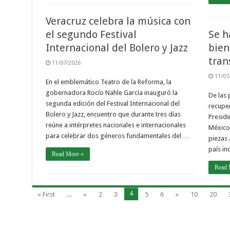
Veracruz celebra la música con
el segundo Festival
Se h
Internacional del Bolero y Jazz
bien
tran
11/07/2026
11/07
En el emblemático Teatro de la Reforma, la
gobernadora Rocío Nahle García inauguró la
De las 
segunda edición del Festival Internacional del
recuper
Bolero y Jazz, encuentro que durante tres días
Preside
reúne a intérpretes nacionales e internacionales
México,
para celebrar dos géneros fundamentales del …
piezas 
país in
Read More »
Read 
4
« First
...
«
2
3
5
6
»
10
20