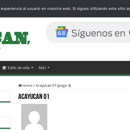
page
experiencia al usuario en nuestra web. Si sigues utilizando este sitio
Estilo de vida
Más
Home
/
Acayucan 01 (page 4)
Acayucan 01