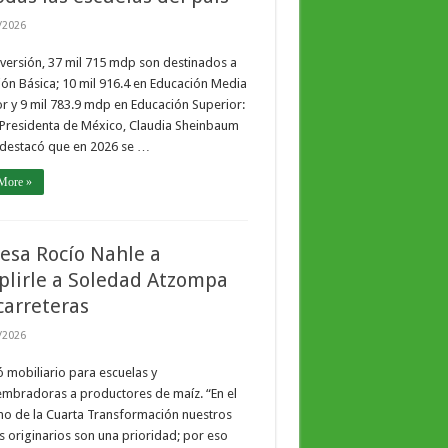
/2026
nversión, 37 mil 715 mdp son destinados a
ón Básica; 10 mil 916.4 en Educación Media
r y 9 mil 783.9 mdp en Educación Superior:
 Presidenta de México, Claudia Sheinbaum
 destacó que en 2026 se …
More »
esa Rocío Nahle a
lirle a Soledad Atzompa
carreteras
/2026
 mobiliario para escuelas y
mbradoras a productores de maíz. “En el
no de la Cuarta Transformación nuestros
 originarios son una prioridad; por eso