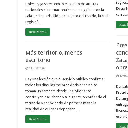
regres
Bolero y Jazz reconoció el talento de artistas
Rocío N
nacionales e internacionales que engalanaron la
carret
sala Emilio Carballido del Teatro del Estado, la cual
registró …
Read 
Read More »
Pres
Más territorio, menos
conc
escritorio
Zaca
obra
11/07/2026
12/07
Hay una lección que el servicio público confirma
todos los días: las mejores decisiones no se
Del sáb
toman únicamente desde una oficina; se
Preside
construyen escuchando a la gente, recorriendo el
Durango
territorio y conociendo de primera mano la
entrega
realidad de quienes depositan …
Bienest
estrat
Read More »
Read 