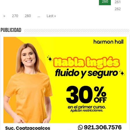
260
261
262
»
270
280
...
Last »
PUBLICIDAD