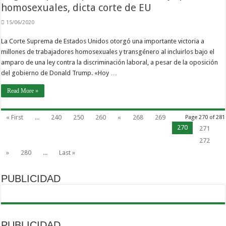
homosexuales, dicta corte de EU
15/06/2020
La Corte Suprema de Estados Unidos otorgó una importante victoria a
millones de trabajadores homosexuales y transgénero al incluirlos bajo el
amparo de una ley contra la discriminación laboral, a pesar de la oposición
del gobierno de Donald Trump. «Hoy …
Read More »
« First
...
240
250
260
«
268
269
Page 270 of 281
270
271
272
»
280
...
Last »
PUBLICIDAD
PUBLICIDAD