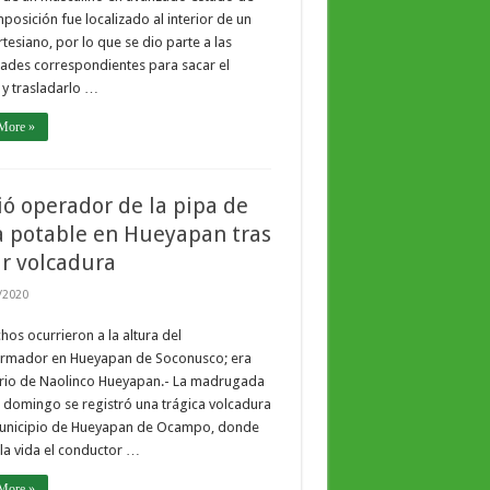
osición fue localizado al interior de un
tesiano, por lo que se dio parte a las
ades correspondientes para sacar el
y trasladarlo …
More »
ó operador de la pipa de
 potable en Hueyapan tras
ir volcadura
/2020
hos ocurrieron a la altura del
ormador en Hueyapan de Soconusco; era
ario de Naolinco Hueyapan.- La madrugada
 domingo se registró una trágica volcadura
municipio de Hueyapan de Ocampo, donde
la vida el conductor …
More »