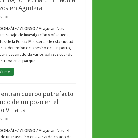
orro»; lo habría ultimado a
zos en Aguilera
/2020
 GONZÁLEZ ALONSO / Acayucan, Ver.-
e trabajo de investigación y búsqueda,
os de la Policía Ministerial de esta ciudad,
n la detención del asesino de El Piporro,
uera asesinado de varios balazos cuando
ontraba en el parque …
More »
entran cuerpo putrefacto
ondo de un pozo en el
o Villalta
/2020
 GONZÁLEZ ALONSO / Acayucan, Ver.- El
 de un masculino en avanzado estado de