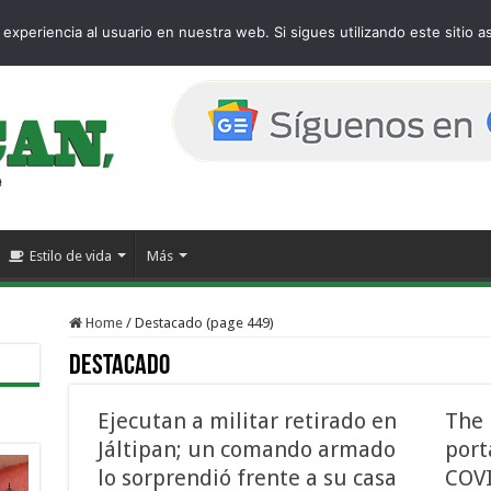
age
experiencia al usuario en nuestra web. Si sigues utilizando este sitio
Estilo de vida
Más
Home
/
Destacado (page 449)
Destacado
Ejecutan a militar retirado en
The 
Jáltipan; un comando armado
port
lo sorprendió frente a su casa
COVI