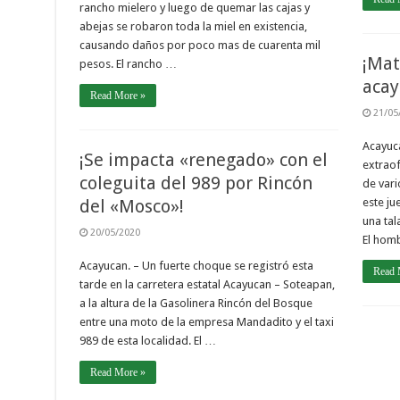
rancho mielero y luego de quemar las cajas y
abejas se robaron toda la miel en existencia,
causando daños por poco mas de cuarenta mil
¡Mat
pesos. El rancho …
acay
Read More »
21/05
Acayuca
¡Se impacta «renegado» con el
extraof
coleguita del 989 por Rincón
de vari
del «Mosco»!
este ju
una tal
20/05/2020
El hom
Acayucan. – Un fuerte choque se registró esta
Read 
tarde en la carretera estatal Acayucan – Soteapan,
a la altura de la Gasolinera Rincón del Bosque
entre una moto de la empresa Mandadito y el taxi
989 de esta localidad. El …
Read More »