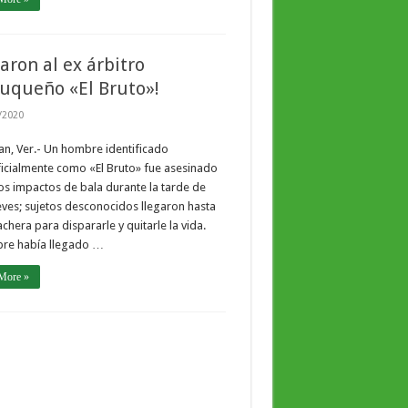
aron al ex árbitro
uqueño «El Bruto»!
/2020
n, Ver.- Un hombre identificado
icialmente como «El Bruto» fue asesinado
os impactos de bala durante la tarde de
eves; sujetos desconocidos llegaron hasta
achera para dispararle y quitarle la vida.
bre había llegado …
More »