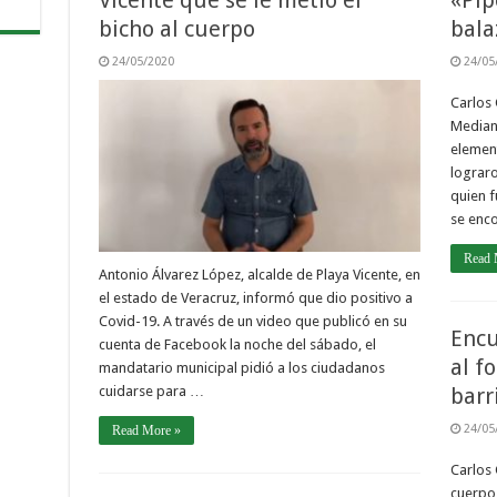
Vicente que se le metió el
«Pip
bicho al cuerpo
bala
24/05/2020
24/05
Carlos
Mediant
element
lograro
quien f
se enc
Read 
Antonio Álvarez López, alcalde de Playa Vicente, en
el estado de Veracruz, informó que dio positivo a
Covid-19. A través de un video que publicó en su
Encu
cuenta de Facebook la noche del sábado, el
al f
mandatario municipal pidió a los ciudadanos
cuidarse para …
barri
24/05
Read More »
Carlos
cuerpo