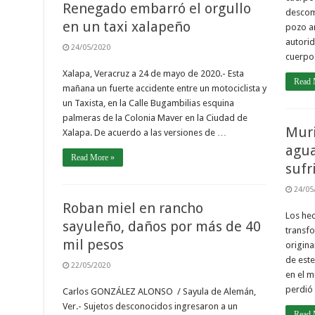
Renegado embarró el orgullo
descomp
en un taxi xalapeño
pozo ar
autorid
24/05/2020
cuerpo 
Xalapa, Veracruz a 24 de mayo de 2020.- Esta
Read 
mañana un fuerte accidente entre un motociclista y
un Taxista, en la Calle Bugambilias esquina
palmeras de la Colonia Maver en la Ciudad de
Muri
Xalapa. De acuerdo a las versiones de …
agua
Read More »
sufr
24/05
Roban miel en rancho
Los hec
sayuleño, daños por más de 40
transf
mil pesos
origin
de este
22/05/2020
en el 
perdió 
Carlos GONZÁLEZ ALONSO / Sayula de Alemán,
Ver.- Sujetos desconocidos ingresaron a un
Read 