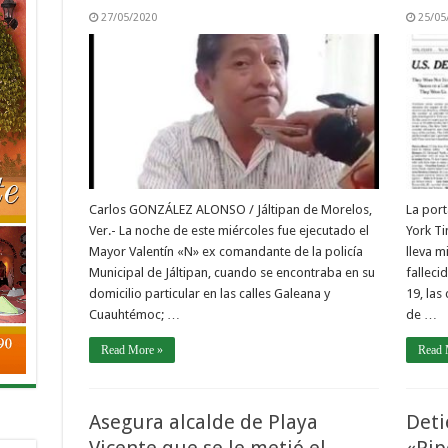
27/05/2020
25/05
Carlos GONZÁLEZ ALONSO / Jáltipan de Morelos,
La por
Ver.- La noche de este miércoles fue ejecutado el
York Ti
Mayor Valentín «N» ex comandante de la policía
lleva m
Municipal de Jáltipan, cuando se encontraba en su
falleci
domicilio particular en las calles Galeana y
19, las
Cuauhtémoc; …
de …
Read More »
Read 
Asegura alcalde de Playa
Deti