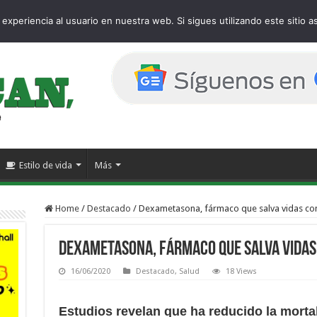
age
experiencia al usuario en nuestra web. Si sigues utilizando este sitio
Estilo de vida
Más
Home
/
Destacado
/
Dexametasona, fármaco que salva vidas co
Dexametasona, fármaco que salva vidas
16/06/2020
Destacado
,
Salud
18 Views
Estudios revelan que ha reducido la mort