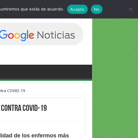
 asumiremos que estás de acuerdo.
Acepto
No
ntra COVID-19
 contra COVID-19
alidad de los enfermos más