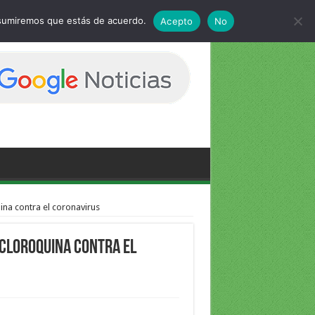
 asumiremos que estás de acuerdo.
Acepto
No
ina contra el coronavirus
icloroquina contra el