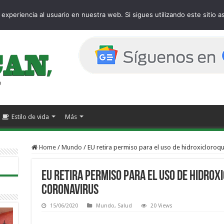
age
experiencia al usuario en nuestra web. Si sigues utilizando este sitio
Estilo de vida
Más
Home
/
Mundo
/
EU retira permiso para el uso de hidroxicloroqu
EU retira permiso para el uso de hidrox
coronavirus
15/06/2020
Mundo
,
Salud
20 Views